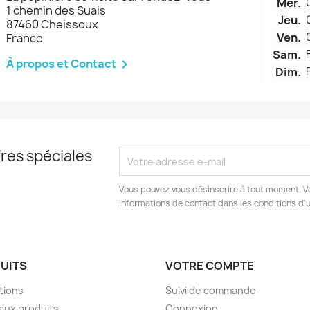
Mer.
1 chemin des Suais
Jeu.
87460 Cheissoux
Ven.
France
Sam.
À propos et Contact

Dim.
res spéciales
Vous pouvez vous désinscrire à tout moment. V
informations de contact dans les conditions d'ut
UITS
VOTRE COMPTE
tions
Suivi de commande
aux produits
Connexion