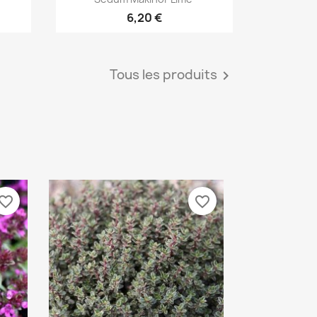
6,20 €
Tous les produits

vorite_border
favorite_border