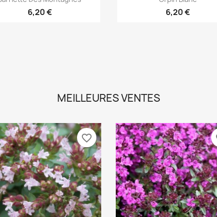
6,20 €
6,20 €
MEILLEURES VENTES
favorite_border
fa