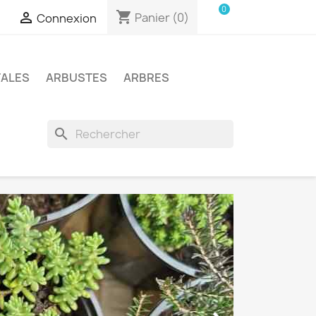
0
shopping_cart

Panier
(0)
Connexion
TALES
ARBUSTES
ARBRES
search