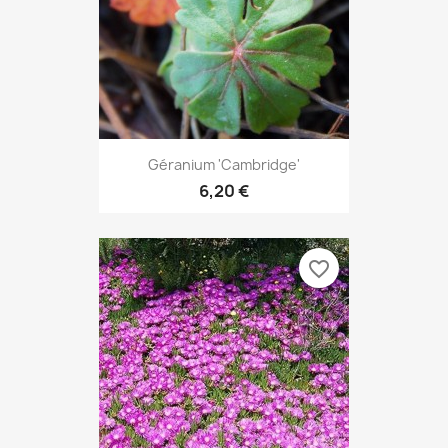
Géranium 'Cambridge'
6,20 €
favorite_border