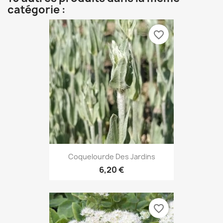
catégorie :
favorite_border
Coquelourde Des Jardins
6,20 €
favorite_border