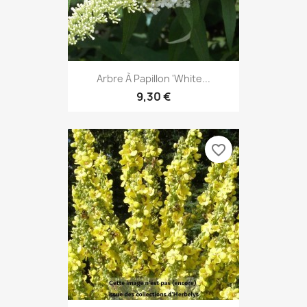
Arbre À Papillon 'White...
9,30 €
favorite_border