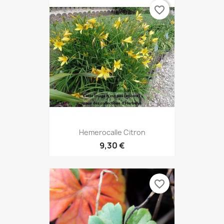
favorite_border
Hemerocalle Citron
9,30 €
favorite_border