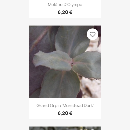
Molène D'Olympe
6,20 €
favorite_border
Grand Orpin 'Munstead Dark'
6,20 €