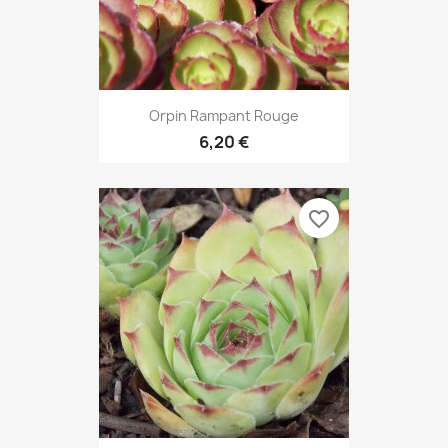
Orpin Rampant Rouge
6,20 €
favorite_border