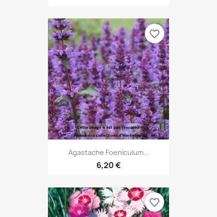
favorite_border
Agastache Foeniculum...
6,20 €
favorite_border