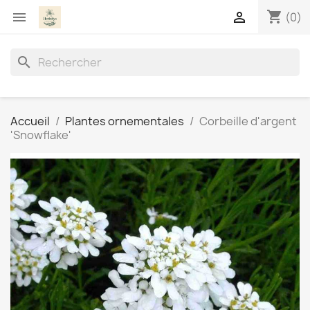
shopping_cart


(0)
search
Accueil
Plantes ornementales
Corbeille d'argent
'Snowflake'