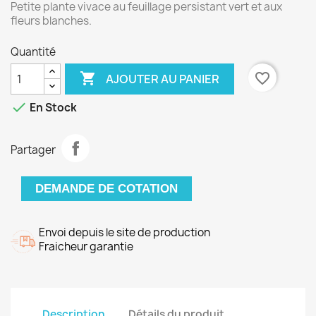
Petite plante vivace au feuillage persistant vert et aux
fleurs blanches.
Quantité

favorite_border
AJOUTER AU PANIER

En Stock
Partager
DEMANDE DE COTATION
Envoi depuis le site de production
Fraicheur garantie
Description
Détails du produit