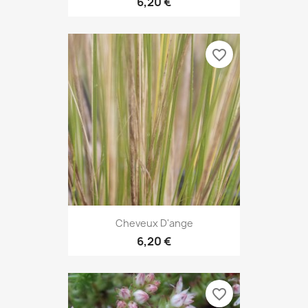
6,20 €
favorite_border
Cheveux D'ange
6,20 €
favorite_border