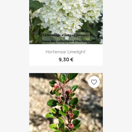
Hortensia 'Limelight'
9,30 €
favorite_border