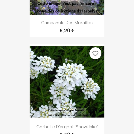
Campanule Des Murailles
6,20 €
favorite_border
Corbeille D'argent 'Snowflake'