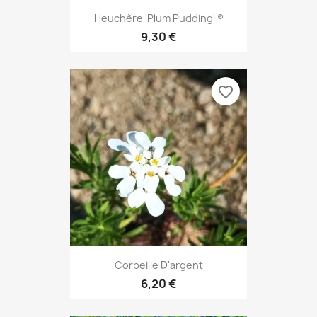
Heuchère 'Plum Pudding' ®
9,30 €
favorite_border
Corbeille D'argent
6,20 €