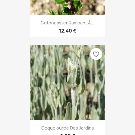
Cotoneaster Rampant À...
12,40 €
favorite_border
Coquelourde Des Jardins