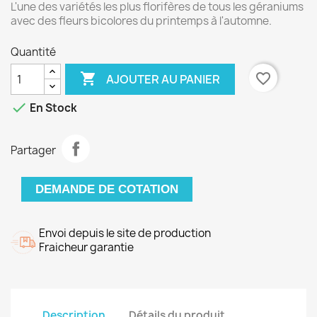
L'une des variétés les plus florifères de tous les géraniums
avec des fleurs bicolores du printemps à l'automne.
Quantité

favorite_border
AJOUTER AU PANIER

En Stock
Partager
DEMANDE DE COTATION
Envoi depuis le site de production
Fraicheur garantie
Description
Détails du produit