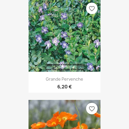
favorite_border
Grande Pervenche
6,20 €
favorite_border