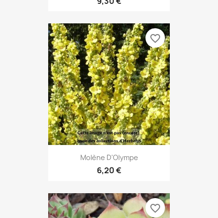
9,30 €
favorite_border
Molène D'Olympe
6,20 €
favorite_border