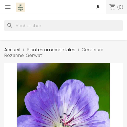
shopping_cart


(0)
search
Accueil
Plantes ornementales
Geranium
Rozanne 'Gerwat'