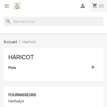
shopping_cart


(0)
search
Accueil
Haricot
HARICOT

Pois
FOURNISSEURS
Herbelys