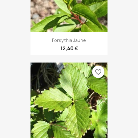
Forsythia Jaune
12,40 €
favorite_border