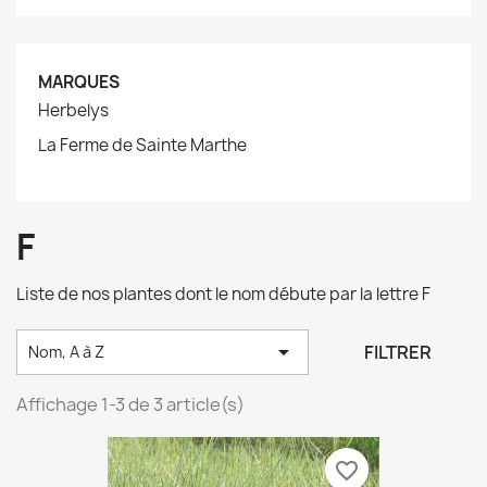
MARQUES
Herbelys
La Ferme de Sainte Marthe
F
Liste de nos plantes dont le nom débute par la lettre F

FILTRER
Nom, A à Z
Affichage 1-3 de 3 article(s)
favorite_border