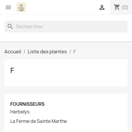
shopping_cart


(0)
search
Accueil
Liste des plantes
F
F
FOURNISSEURS
Herbelys
La Ferme de Sainte Marthe