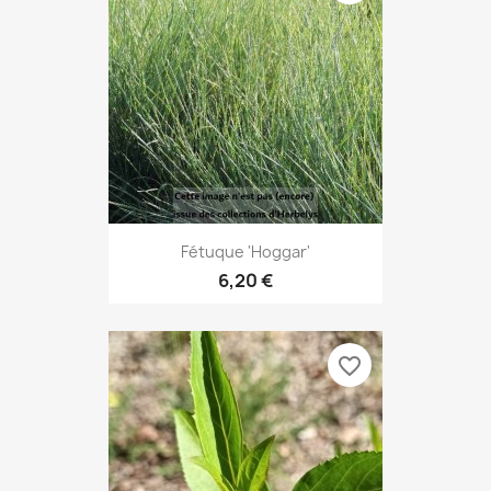
Fétuque 'Hoggar'
6,20 €
favorite_border