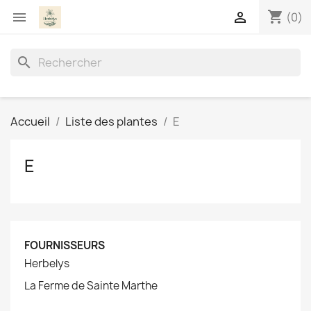
shopping_cart


(0)
search
Accueil
Liste des plantes
E
E
FOURNISSEURS
Herbelys
La Ferme de Sainte Marthe