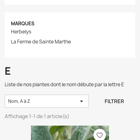
MARQUES
Herbelys
La Ferme de Sainte Marthe
E
Liste de nos plantes dont le nom débute par la lettre E

FILTRER
Nom, A à Z
Affichage 1-1 de 1 article(s)
favorite_border