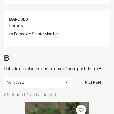
MARQUES
Herbelys
La Ferme de Sainte Marthe
B
Liste de nos plantes dont le nom débute par la lettre B

FILTRER
Nom, A à Z
Affichage 1-1 de 1 article(s)
favorite_border